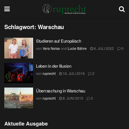
Schlagwort:
Warschau
Studieren auf Europäisch
von
Vera Neise
und
Lucie Bähre
6. JULI 2022
0
Leben in der Illusion
von
ruprecht
16. JULI 2019
2
Überraschung in Warschau
von
ruprecht
8. JUNI 2015
0
Aktuelle Ausgabe