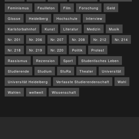
Feminismus
Feuilleton
Film
Forschung
Geld
Glosse
Heidelberg
Hochschule
Interview
Karlstorbahnhof
Kunst
Literatur
Medizin
Musik
Nr. 201
Nr. 206
Nr. 207
Nr. 208
Nr. 212
Nr. 214
Nr. 218
Nr. 219
Nr. 220
Politik
Protest
Rassismus
Rezension
Sport
Studentisches Leben
Studierende
Studium
StuRa
Theater
Universität
Universität Heidelberg
Verfasste Studierendenschaft
Wahl
Wahlen
weltweit
Wissenschaft