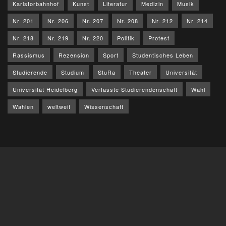
Karlstorbahnhof
Kunst
Literatur
Medizin
Musik
Nr. 201
Nr. 206
Nr. 207
Nr. 208
Nr. 212
Nr. 214
Nr. 218
Nr. 219
Nr. 220
Politik
Protest
Rassismus
Rezension
Sport
Studentisches Leben
Studierende
Studium
StuRa
Theater
Universität
Universität Heidelberg
Verfasste Studierendenschaft
Wahl
Wahlen
weltweit
Wissenschaft