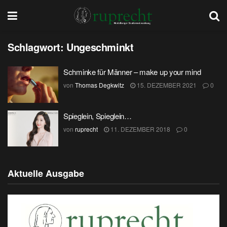
Schlagwort:
Ungeschminkt
Schminke für Männer – make up your mind
von
Thomas Degkwitz
15. DEZEMBER 2021
0
Spieglein, Spieglein…
von
ruprecht
11. DEZEMBER 2018
0
Aktuelle Ausgabe