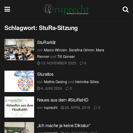
Schlagwort:
StuRa-Sitzung
StuRarität
von
Marco Winzen
,
Serafina Grimm
,
Mara
Renner
und
Till Gonser
13. NOVEMBER 2025
0
Sturatlos
von
Mathis Gesing
und
Heinrike Gilles
4. JUNI 2024
0
Neues aus dem #StuRaHD
von
ruprecht
26. APRIL 2018
0
„Ich mache ja keine Diktatur“
von
ruprecht
19. JULI 2016
0