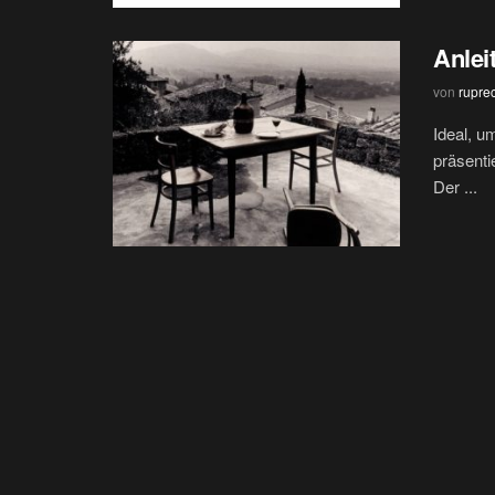
Anlei
von
rupre
Ideal, u
präsenti
Der ...