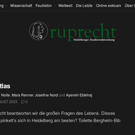
rg
Wissenschaft
Feuilleton
Weltweit
Die Letzte
Online exklusiv
Über 
tlas
 Nolte
,
Mara Renner
,
Josefine Nord
und
Ayeneh Ebtehaj
GUST 2023
0
cht beantworten wir die großen Fragen des Lebens. Dieses
pinkelt’s sich in Heidelberg am besten? Toilette Bergheim-Bib