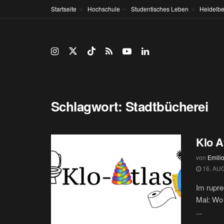
Startseite
Hochschule
Studentisches Leben
Heidelbe
Schlagwort:
Stadtbücherei
Klo A
von
Emilio
16. AU
Im rupre
Mal: Wo 
...