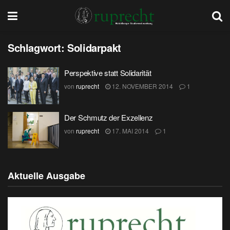
Schlagwort:
Solidarpakt
Perspektive statt Solidarität
von
ruprecht
12. NOVEMBER 2014
1
Der Schmutz der Exzellenz
von
ruprecht
17. MAI 2014
1
Aktuelle Ausgabe