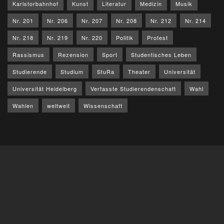
Karlstorbahnhof
Kunst
Literatur
Medizin
Musik
Nr. 201
Nr. 206
Nr. 207
Nr. 208
Nr. 212
Nr. 214
Nr. 218
Nr. 219
Nr. 220
Politik
Protest
Rassismus
Rezension
Sport
Studentisches Leben
Studierende
Studium
StuRa
Theater
Universität
Universität Heidelberg
Verfasste Studierendenschaft
Wahl
Wahlen
weltweit
Wissenschaft