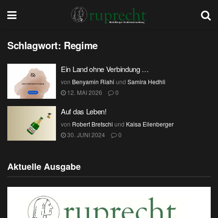
Schlagwort:
Regime
Ein Land ohne Verbindung …
von
Benyamin Riahi
und
Samira Hedhli
12. MAI 2026
0
Auf das Leben!
von
Robert Bretschi
und
Kaisa Eilenberger
30. JUNI 2024
0
Aktuelle Ausgabe