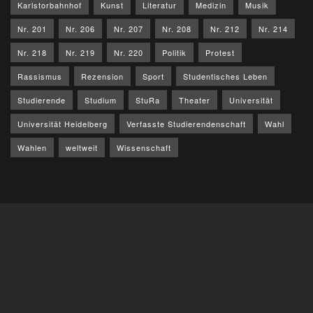
Karlstorbahnhof
Kunst
Literatur
Medizin
Musik
Nr. 201
Nr. 206
Nr. 207
Nr. 208
Nr. 212
Nr. 214
Nr. 218
Nr. 219
Nr. 220
Politik
Protest
Rassismus
Rezension
Sport
Studentisches Leben
Studierende
Studium
StuRa
Theater
Universität
Universität Heidelberg
Verfasste Studierendenschaft
Wahl
Wahlen
weltweit
Wissenschaft