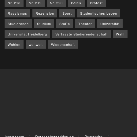
Nr. 218
Nr. 219
Nr. 220
Politik
Protest
Rassismus
Rezension
Sport
Studentisches Leben
Studierende
Studium
StuRa
Theater
Universität
Universität Heidelberg
Verfasste Studierendenschaft
Wahl
Wahlen
weltweit
Wissenschaft
Impressum
Datenschutzerklärung
Printarchiv