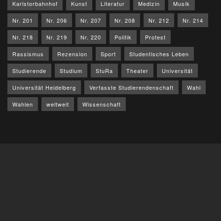
Karlstorbahnhof
Kunst
Literatur
Medizin
Musik
Nr. 201
Nr. 206
Nr. 207
Nr. 208
Nr. 212
Nr. 214
Nr. 218
Nr. 219
Nr. 220
Politik
Protest
Rassismus
Rezension
Sport
Studentisches Leben
Studierende
Studium
StuRa
Theater
Universität
Universität Heidelberg
Verfasste Studierendenschaft
Wahl
Wahlen
weltweit
Wissenschaft