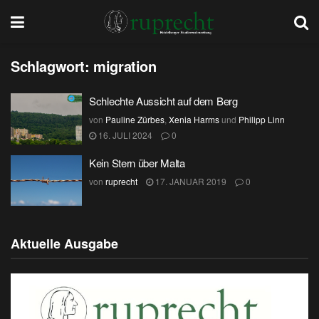
Schlagwort:
migration
Schlechte Aussicht auf dem Berg
von
Pauline Zürbes
,
Xenia Harms
und
Philipp Linn
16. JULI 2024
0
Kein Stern über Malta
von
ruprecht
17. JANUAR 2019
0
Aktuelle Ausgabe