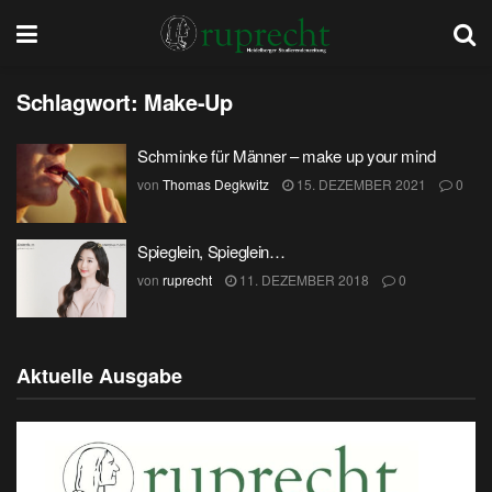
Schlagwort:
Make-Up
Schminke für Männer – make up your mind
von
Thomas Degkwitz
15. DEZEMBER 2021
0
Spieglein, Spieglein…
von
ruprecht
11. DEZEMBER 2018
0
Aktuelle Ausgabe