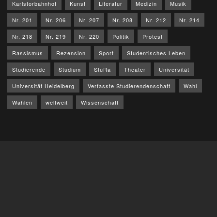
Karlstorbahnhof
Kunst
Literatur
Medizin
Musik
Nr. 201
Nr. 206
Nr. 207
Nr. 208
Nr. 212
Nr. 214
Nr. 218
Nr. 219
Nr. 220
Politik
Protest
Rassismus
Rezension
Sport
Studentisches Leben
Studierende
Studium
StuRa
Theater
Universität
Universität Heidelberg
Verfasste Studierendenschaft
Wahl
Wahlen
weltweit
Wissenschaft