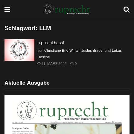
Schlagwort:
LLM
ruprecht hasst
von
Christiane Brid Winter
,
Justus Brauer
und
Lukas
Hesche
11. MÄRZ 2026
0
Aktuelle Ausgabe