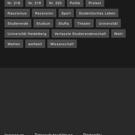
Nr. 218
Nr. 219
Nr. 220
Politik
Protest
Rassismus
Rezension
Sport
Studentisches Leben
Studierende
Studium
StuRa
Theater
Universität
Universität Heidelberg
Verfasste Studierendenschaft
Wahl
Wahlen
weltweit
Wissenschaft
Impressum
Datenschutzerklärung
Printarchiv