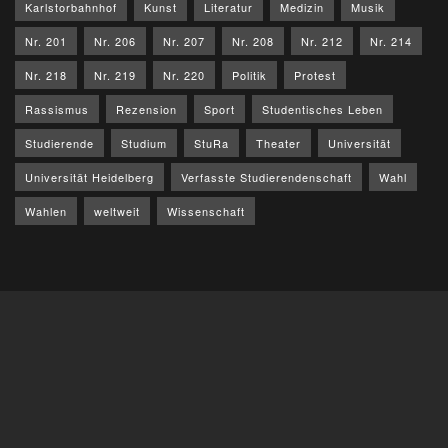
Karlstorbahnhof
Kunst
Literatur
Medizin
Musik
Nr. 201
Nr. 206
Nr. 207
Nr. 208
Nr. 212
Nr. 214
Nr. 218
Nr. 219
Nr. 220
Politik
Protest
Rassismus
Rezension
Sport
Studentisches Leben
Studierende
Studium
StuRa
Theater
Universität
Universität Heidelberg
Verfasste Studierendenschaft
Wahl
Wahlen
weltweit
Wissenschaft