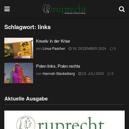
Schlagwort:
links
Kreativ in der Krise
von
Linus Pascher
18. DEZEMBER 2024
0
Polen links, Polen rechts
von
Hannah Steckelberg
23. JULI 2020
0
Aktuelle Ausgabe