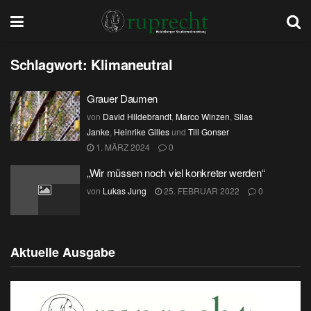
Schlagwort:
Klimaneutral
Grauer Daumen
von
David Hildebrandt
,
Marco Winzen
,
Silas
Janke
,
Heinrike Gilles
und
Till Gonser
1. MÄRZ 2024
0
„Wir müssen noch viel konkreter werden“
von
Lukas Jung
25. FEBRUAR 2022
0
Aktuelle Ausgabe