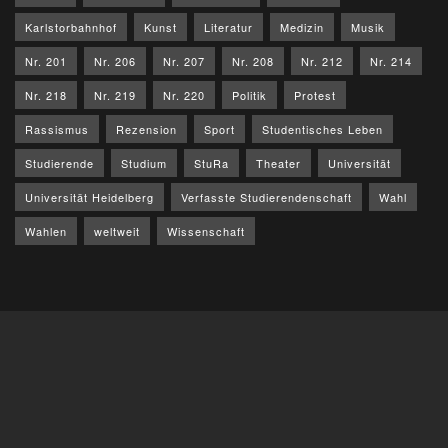
Karlstorbahnhof
Kunst
Literatur
Medizin
Musik
Nr. 201
Nr. 206
Nr. 207
Nr. 208
Nr. 212
Nr. 214
Nr. 218
Nr. 219
Nr. 220
Politik
Protest
Rassismus
Rezension
Sport
Studentisches Leben
Studierende
Studium
StuRa
Theater
Universität
Universität Heidelberg
Verfasste Studierendenschaft
Wahl
Wahlen
weltweit
Wissenschaft