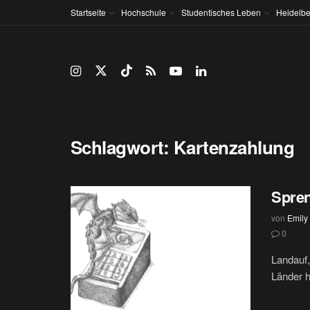
Startseite
Hochschule
Studentisches Leben
Heidelbe
Schlagwort:
Kartenzahlung
Spre
von
Emily
0
Landauf,
Länder h