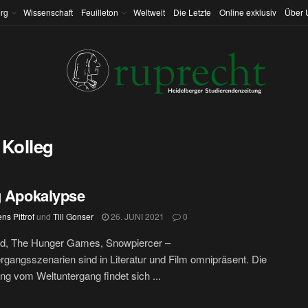
rg
Wissenschaft
Feuilleton
Weltweit
Die Letzte
Online exklusiv
Über 
Kolleg
g Apokalypse
ns Pittrof
und
Till Gonser
26. JUNI 2021
0
d, The Hunger Games, Snowpiercer –
rgangsszenarien sind in Literatur und Film omnipräsent. Die
ung vom Weltuntergang findet sich ...