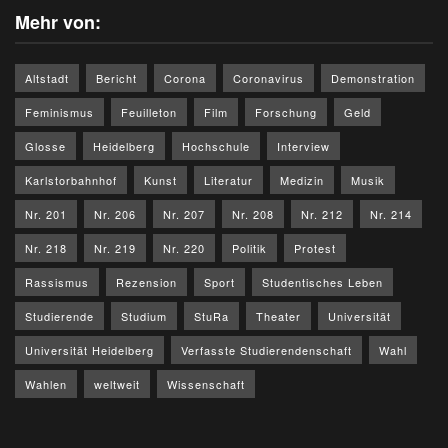
Mehr von:
Altstadt
Bericht
Corona
Coronavirus
Demonstration
Feminismus
Feuilleton
Film
Forschung
Geld
Glosse
Heidelberg
Hochschule
Interview
Karlstorbahnhof
Kunst
Literatur
Medizin
Musik
Nr. 201
Nr. 206
Nr. 207
Nr. 208
Nr. 212
Nr. 214
Nr. 218
Nr. 219
Nr. 220
Politik
Protest
Rassismus
Rezension
Sport
Studentisches Leben
Studierende
Studium
StuRa
Theater
Universität
Universität Heidelberg
Verfasste Studierendenschaft
Wahl
Wahlen
weltweit
Wissenschaft