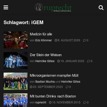
Schlagwort:
iGEM
Medizin für alle
von
Eric Klimmer
8. AUGUST 2026
0
Der Stein der Weisen
von
Heinrike Gilles
19. JANUAR 2025
0
Mikroorganismen mampfen Müll
von
Bastian Mucha
und
Heinrike Gilles
20. SEPTEMBER 2023
0
Mit bunten Drinks nach Boston
von
ruprecht
16. NOVEMBER 2015
0