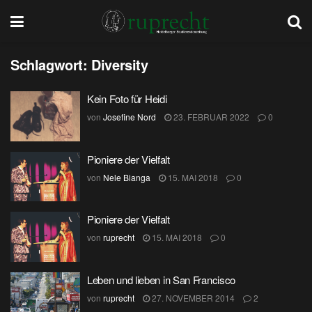
Schlagwort:
Diversity
Kein Foto für Heidi
von
Josefine Nord
23. FEBRUAR 2022
0
Pioniere der Vielfalt
von
Nele Bianga
15. MAI 2018
0
Pioniere der Vielfalt
von
ruprecht
15. MAI 2018
0
Leben und lieben in San Francisco
von
ruprecht
27. NOVEMBER 2014
2