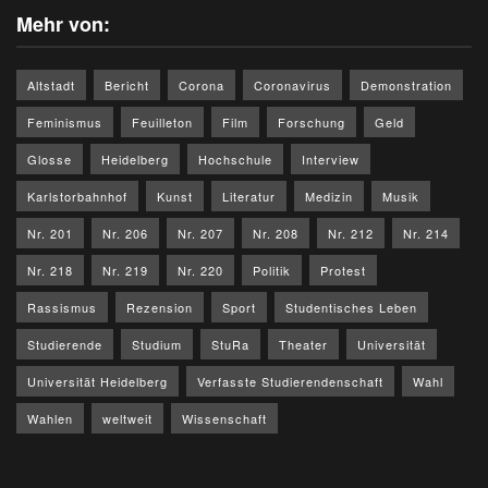
Mehr von:
Altstadt
Bericht
Corona
Coronavirus
Demonstration
Feminismus
Feuilleton
Film
Forschung
Geld
Glosse
Heidelberg
Hochschule
Interview
Karlstorbahnhof
Kunst
Literatur
Medizin
Musik
Nr. 201
Nr. 206
Nr. 207
Nr. 208
Nr. 212
Nr. 214
Nr. 218
Nr. 219
Nr. 220
Politik
Protest
Rassismus
Rezension
Sport
Studentisches Leben
Studierende
Studium
StuRa
Theater
Universität
Universität Heidelberg
Verfasste Studierendenschaft
Wahl
Wahlen
weltweit
Wissenschaft