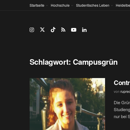
Startseite
Hochschule
Studentisches Leben
Heidelbe
Schlagwort:
Campusgrün
Contr
von
rupre
Die Grün
Studieng
nur bei 