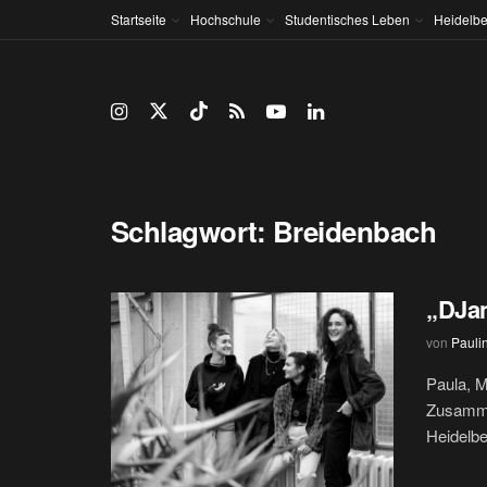
Startseite
Hochschule
Studentisches Leben
Heidelbe
Schlagwort:
Breidenbach
„DJan
von
Pauli
Paula, M
Zusammen
Heidelbe