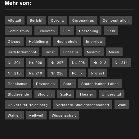
Mehr von:
Altstadt
Bericht
Corona
Coronavirus
Demonstration
Feminismus
Feuilleton
Film
Forschung
Geld
Glosse
Heidelberg
Hochschule
Interview
Karlstorbahnhof
Kunst
Literatur
Medizin
Musik
Nr. 201
Nr. 206
Nr. 207
Nr. 208
Nr. 212
Nr. 214
Nr. 218
Nr. 219
Nr. 220
Politik
Protest
Rassismus
Rezension
Sport
Studentisches Leben
Studierende
Studium
StuRa
Theater
Universität
Universität Heidelberg
Verfasste Studierendenschaft
Wahl
Wahlen
weltweit
Wissenschaft