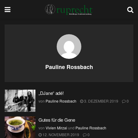
Pauline Rossbach
„DJane“ adé!
von
Pauline Rossbach
3. DEZEMBER 2019
0
Gutes für die Gene
von
Vivien Mirzai
und
Pauline Rossbach
12. NOVEMBER 2019
0