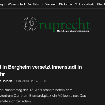
rg
Wissenschaft
Feuilleton
Weltweit
Die Letzte
Online exklusiv
Über 
 in Bergheim versetzt Innenstadt in
hr
a Bacdorf
18. APRIL 2024
0
en Nachmittag des 15. April brannte neben dem
zentrum Carré am Bismarckplatz ein Müllcontainer. Das
eitete sich zwischen ...