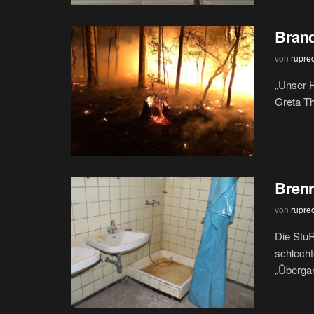
Brand
von
rupre
„Unser H
Greta Th
Brenn
von
rupre
Die Stu
schlecht
„Übergan