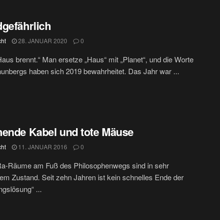
gefährlich
cht
28. JANUAR 2020
0
aus brennt.“ Man ersetze „Haus“ mit „Planet“, und die Worte
unbergs haben sich 2019 bewahrheitet. Das Jahr war ...
ende Kabel und tote Mäuse
cht
11. JANUAR 2016
0
Ra-Räume am Fuß des Philosophenwegs sind in sehr
em Zustand. Seit zehn Jahren ist kein schnelles Ende der
gslösung“ ...