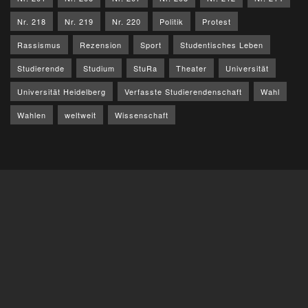
Nr. 218
Nr. 219
Nr. 220
Politik
Protest
Rassismus
Rezension
Sport
Studentisches Leben
Studierende
Studium
StuRa
Theater
Universität
Universität Heidelberg
Verfasste Studierendenschaft
Wahl
Wahlen
weltweit
Wissenschaft