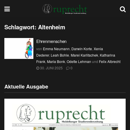
Schlagwort:
Altenheim
Ehrenmenschen
von
Emma Neumann
,
Darwin Korte
,
Xenia
Dederer
,
Leah Bohle
,
Marei Karlitschek
,
Katharina
Frank
,
Maria Bonk
,
Odette Lehman
und
Felix Albrecht
30. JUNI 2025
0
Aktuelle Ausgabe