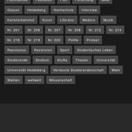
Glosse
Heidelberg
Hochschule
Interview
Karlstorbahnhof
Kunst
Literatur
Medizin
Musik
Nr. 201
Nr. 206
Nr. 207
Nr. 208
Nr. 212
Nr. 214
Nr. 218
Nr. 219
Nr. 220
Politik
Protest
Rassismus
Rezension
Sport
Studentisches Leben
Studierende
Studium
StuRa
Theater
Universität
Universität Heidelberg
Verfasste Studierendenschaft
Wahl
Wahlen
weltweit
Wissenschaft