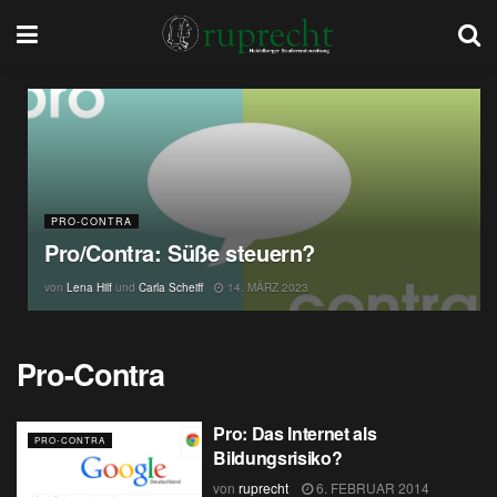
PRO-CONTRA
Pro/Contra: Süße steuern?
von
Lena Hilf
und
Carla Scheiff
14. MÄRZ 2023
Pro-Contra
Pro: Das Internet als
PRO-CONTRA
Bildungsrisiko?
von
ruprecht
6. FEBRUAR 2014