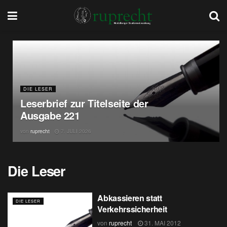
DIE LESER
Leserbrief zur Titelseite der
Ausgabe 221
von
ruprecht
7. JULI 2026
Die Leser
Abkassieren statt
DIE LESER
Verkehrssicherheit
von
ruprecht
31. MAI 2012