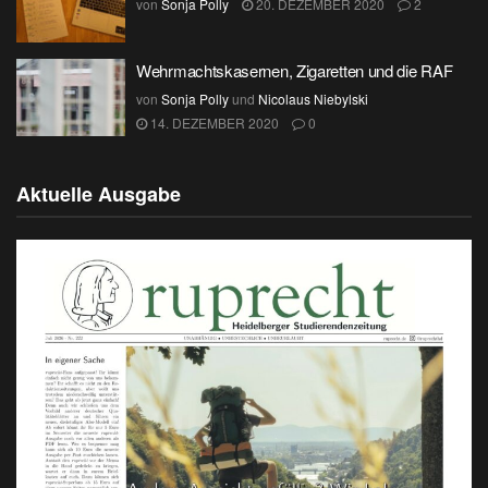
von
Sonja Polly
20. DEZEMBER 2020
2
Wehrmachtskasernen, Zigaretten und die RAF
von
Sonja Polly
und
Nicolaus Niebylski
14. DEZEMBER 2020
0
Aktuelle Ausgabe