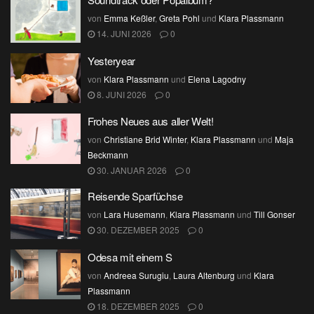
von
Emma Keßler
,
Greta Pohl
und
Klara Plassmann
14. JUNI 2026
0
Yesteryear
von
Klara Plassmann
und
Elena Lagodny
8. JUNI 2026
0
Frohes Neues aus aller Welt!
von
Christiane Brid Winter
,
Klara Plassmann
und
Maja
Beckmann
30. JANUAR 2026
0
Reisende Sparfüchse
von
Lara Husemann
,
Klara Plassmann
und
Till Gonser
30. DEZEMBER 2025
0
Odesa mit einem S
von
Andreea Surugiu
,
Laura Altenburg
und
Klara
Plassmann
18. DEZEMBER 2025
0