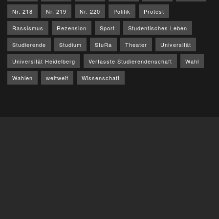
Nr. 218
Nr. 219
Nr. 220
Politik
Protest
Rassismus
Rezension
Sport
Studentisches Leben
Studierende
Studium
StuRa
Theater
Universität
Universität Heidelberg
Verfasste Studierendenschaft
Wahl
Wahlen
weltweit
Wissenschaft