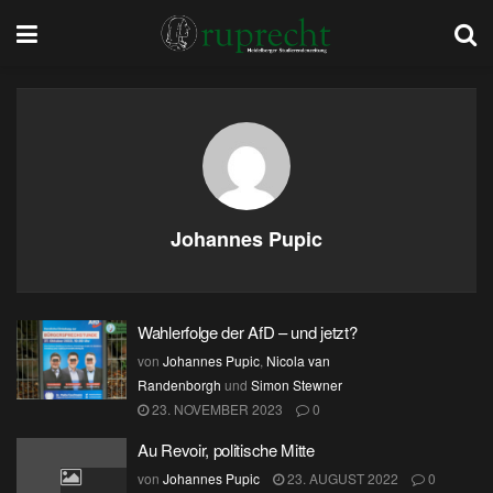
Johannes Pupic
Wahlerfolge der AfD – und jetzt?
von
Johannes Pupic
,
Nicola van
Randenborgh
und
Simon Stewner
23. NOVEMBER 2023
0
Au Revoir, politische Mitte
von
Johannes Pupic
23. AUGUST 2022
0