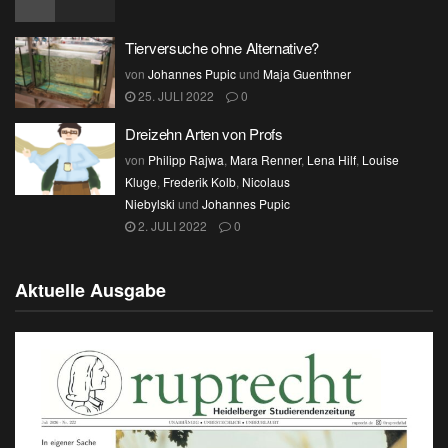
Tierversuche ohne Alternative?
von
Johannes Pupic
und
Maja Guenthner
25. JULI 2022
0
Dreizehn Arten von Profs
von
Philipp Rajwa
,
Mara Renner
,
Lena Hilf
,
Louise
Kluge
,
Frederik Kolb
,
Nicolaus
Niebylski
und
Johannes Pupic
2. JULI 2022
0
Aktuelle Ausgabe