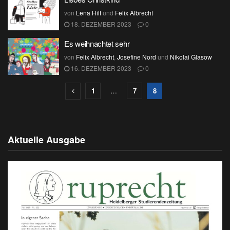
von
Lena Hilf
und
Felix Albrecht
18. DEZEMBER 2023
0
Es weihnachtet sehr
von
Felix Albrecht
,
Josefine Nord
und
Nikolai Glasow
16. DEZEMBER 2023
0
1
…
7
8
Aktuelle Ausgabe