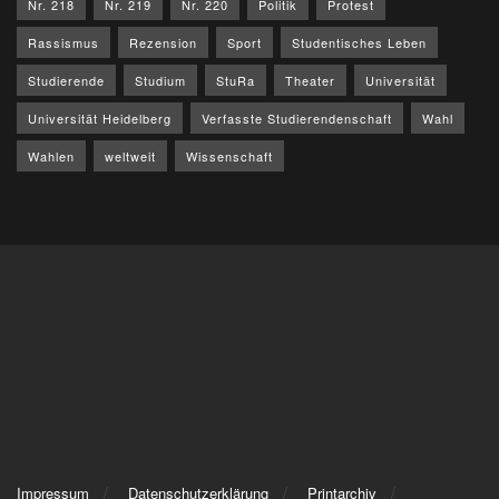
Nr. 218
Nr. 219
Nr. 220
Politik
Protest
Rassismus
Rezension
Sport
Studentisches Leben
Studierende
Studium
StuRa
Theater
Universität
Universität Heidelberg
Verfasste Studierendenschaft
Wahl
Wahlen
weltweit
Wissenschaft
Impressum
Datenschutzerklärung
Printarchiv