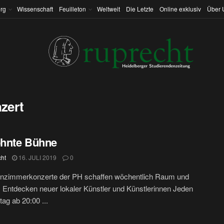
rg
Wissenschaft
Feuilleton
Weltweit
Die Letzte
Online exklusiv
Über 
zert
hnte Bühne
cht
16. JULI 2019
0
nzimmerkonzerte der PH schaffen wöchentlich Raum und
 Entdecken neuer lokaler Künstler und Künstlerinnen Jeden
ag ab 20:00 ...