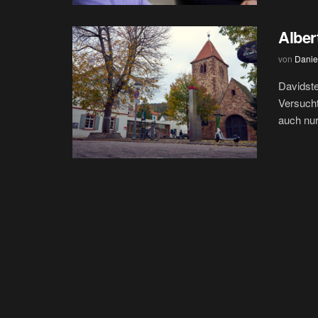
Alber
von
Danie
Davidst
Versucht
auch nur