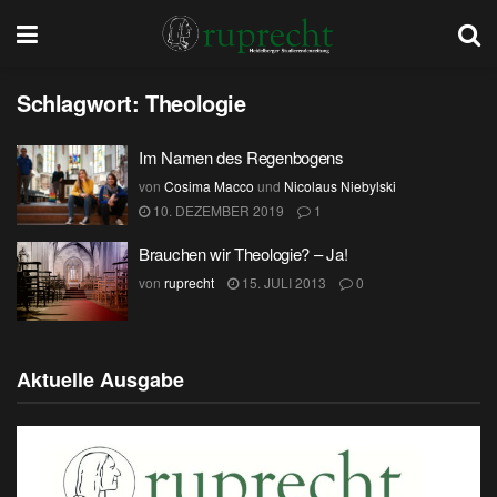
Schlagwort:
Theologie
Im Namen des Regenbogens
von
Cosima Macco
und
Nicolaus Niebylski
10. DEZEMBER 2019
1
Brauchen wir Theologie? – Ja!
von
ruprecht
15. JULI 2013
0
Aktuelle Ausgabe