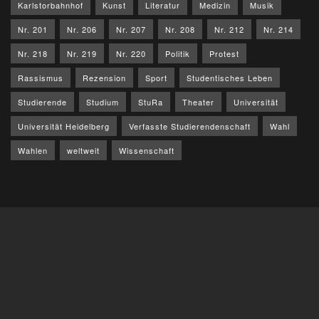
Karlstorbahnhof
Kunst
Literatur
Medizin
Musik
Nr. 201
Nr. 206
Nr. 207
Nr. 208
Nr. 212
Nr. 214
Nr. 218
Nr. 219
Nr. 220
Politik
Protest
Rassismus
Rezension
Sport
Studentisches Leben
Studierende
Studium
StuRa
Theater
Universität
Universität Heidelberg
Verfasste Studierendenschaft
Wahl
Wahlen
weltweit
Wissenschaft