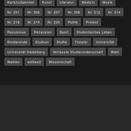
Karlstorbahnhof
Kunst
Literatur
Medizin
Musik
Nr. 201
Nr. 206
Nr. 207
Nr. 208
Nr. 212
Nr. 214
Nr. 218
Nr. 219
Nr. 220
Politik
Protest
Rassismus
Rezension
Sport
Studentisches Leben
Studierende
Studium
StuRa
Theater
Universität
Universität Heidelberg
Verfasste Studierendenschaft
Wahl
Wahlen
weltweit
Wissenschaft