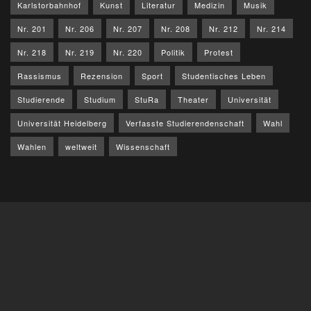
Karlstorbahnhof
Kunst
Literatur
Medizin
Musik
Nr. 201
Nr. 206
Nr. 207
Nr. 208
Nr. 212
Nr. 214
Nr. 218
Nr. 219
Nr. 220
Politik
Protest
Rassismus
Rezension
Sport
Studentisches Leben
Studierende
Studium
StuRa
Theater
Universität
Universität Heidelberg
Verfasste Studierendenschaft
Wahl
Wahlen
weltweit
Wissenschaft