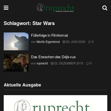
Schlagwort:
Star Wars
Füllerfolge in Filmformat
von
Moritz Eigenbrod
29. JUNI 2026
0
Das Erwachen des Déjà-vus
von
ruprecht
22. DEZEMBER 2015
0
Aktuelle Ausgabe