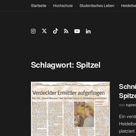
Startseite
Hochschule
Studentisches Leben
Heidelbe
Schlagwort:
Spitzel
Schnü
Spitz
von
rupre
Ein verd
Heidelbe
platziert