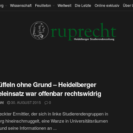
rg
Wissenschaft
Feuilleton
Weltweit
Die Letzte
Online exklusiv
Über 
ffeln ohne Grund – Heidelberger
eleinsatz war offenbar rechtswidrig
cht
30. AUGUST 2015
0
eckter Ermittler, der sich in linke Studierendengruppen in
rg hineinschmuggelt, eine Wanze in Universitätsräumen
 und seine Informationen an ...