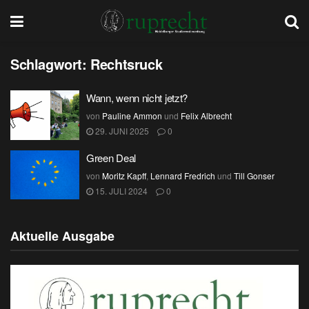
Schlagwort:
Rechtsruck
Wann, wenn nicht jetzt?
von
Pauline Ammon
und
Felix Albrecht
29. JUNI 2025
0
Green Deal
von
Moritz Kapff
,
Lennard Fredrich
und
Till Gonser
15. JULI 2024
0
Aktuelle Ausgabe