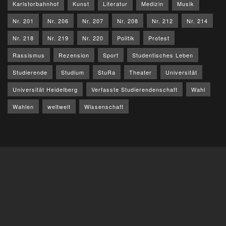
Karlstorbahnhof
Kunst
Literatur
Medizin
Musik
Nr. 201
Nr. 206
Nr. 207
Nr. 208
Nr. 212
Nr. 214
Nr. 218
Nr. 219
Nr. 220
Politik
Protest
Rassismus
Rezension
Sport
Studentisches Leben
Studierende
Studium
StuRa
Theater
Universität
Universität Heidelberg
Verfasste Studierendenschaft
Wahl
Wahlen
weltweit
Wissenschaft