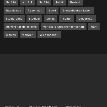
Nr. 218
Nr. 219
Nr. 220
Politik
Protest
Rassismus
Rezension
Sport
Studentisches Leben
Studierende
Studium
StuRa
Theater
Universität
Universität Heidelberg
Verfasste Studierendenschaft
Wahl
Wahlen
weltweit
Wissenschaft
Impressum
Datenschutzerklärung
Printarchiv