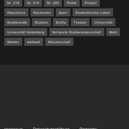
Nr. 218
Nr. 219
Nr. 220
Politik
Protest
Rassismus
Rezension
Sport
Studentisches Leben
Studierende
Studium
StuRa
Theater
Universität
Universität Heidelberg
Verfasste Studierendenschaft
Wahl
Wahlen
weltweit
Wissenschaft
Impressum
Datenschutzerklärung
Printarchiv