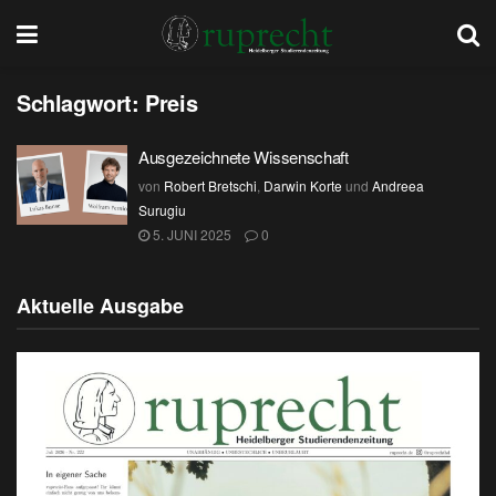
Schlagwort:
Preis
Ausgezeichnete Wissenschaft
von
Robert Bretschi
,
Darwin Korte
und
Andreea
Surugiu
5. JUNI 2025
0
Aktuelle Ausgabe