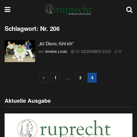
Schlagwort:
Nr. 206
„Ist Disco, fühl ich“
von
Amélie Lindo
12. DEZEMBER 2023
0
1
…
3
4
Aktuelle Ausgabe