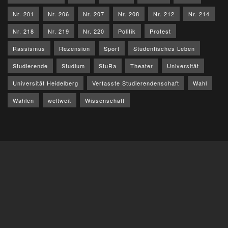
Nr. 201
Nr. 206
Nr. 207
Nr. 208
Nr. 212
Nr. 214
Nr. 218
Nr. 219
Nr. 220
Politik
Protest
Rassismus
Rezension
Sport
Studentisches Leben
Studierende
Studium
StuRa
Theater
Universität
Universität Heidelberg
Verfasste Studierendenschaft
Wahl
Wahlen
weltweit
Wissenschaft