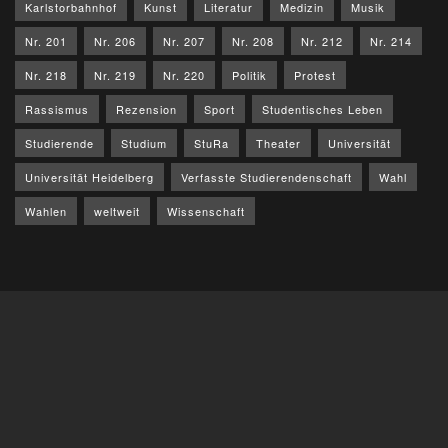
Karlstorbahnhof
Kunst
Literatur
Medizin
Musik
Nr. 201
Nr. 206
Nr. 207
Nr. 208
Nr. 212
Nr. 214
Nr. 218
Nr. 219
Nr. 220
Politik
Protest
Rassismus
Rezension
Sport
Studentisches Leben
Studierende
Studium
StuRa
Theater
Universität
Universität Heidelberg
Verfasste Studierendenschaft
Wahl
Wahlen
weltweit
Wissenschaft