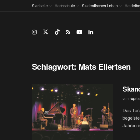
Startseite
Hochschule
Studentisches Leben
Heidelbe
Schlagwort:
Mats Eilertsen
Skand
von
rupre
Das Tord
begeiste
Jahren i