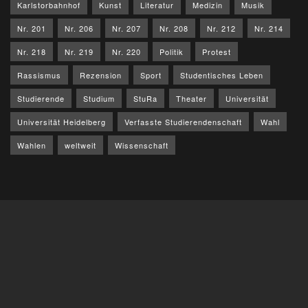
Karlstorbahnhof
Kunst
Literatur
Medizin
Musik
Nr. 201
Nr. 206
Nr. 207
Nr. 208
Nr. 212
Nr. 214
Nr. 218
Nr. 219
Nr. 220
Politik
Protest
Rassismus
Rezension
Sport
Studentisches Leben
Studierende
Studium
StuRa
Theater
Universität
Universität Heidelberg
Verfasste Studierendenschaft
Wahl
Wahlen
weltweit
Wissenschaft