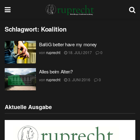
Schlagwort:
Koalition
BaföG better have my money
von
ruprecht
18. JULI 2017
0
Alles beim Alten?
von
ruprecht
3. JUNI 2016
0
Aktuelle Ausgabe