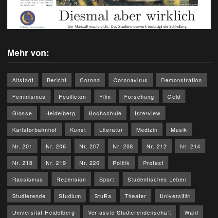
Mehr von:
Altstadt
Bericht
Corona
Coronavirus
Demonstration
Feminismus
Feuilleton
Film
Forschung
Geld
Glosse
Heidelberg
Hochschule
Interview
Karlstorbahnhof
Kunst
Literatur
Medizin
Musik
Nr. 201
Nr. 206
Nr. 207
Nr. 208
Nr. 212
Nr. 214
Nr. 218
Nr. 219
Nr. 220
Politik
Protest
Rassismus
Rezension
Sport
Studentisches Leben
Studierende
Studium
StuRa
Theater
Universität
Universität Heidelberg
Verfasste Studierendenschaft
Wahl