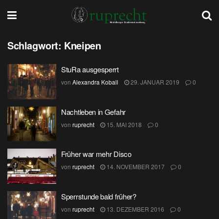
Schlagwort:
Kneipen
StuRa ausgesperrt
von
Alexandra Koball
29. JANUAR 2019
0
Nachtleben in Gefahr
von
ruprecht
15. MAI 2018
0
Früher war mehr Disco
von
ruprecht
14. NOVEMBER 2017
0
Sperrstunde bald früher?
von
ruprecht
13. DEZEMBER 2016
0