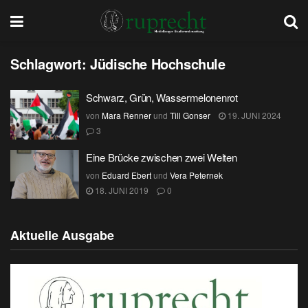
Schlagwort:
Jüdische Hochschule
Schwarz, Grün, Wassermelonenrot
von
Mara Renner
und
Till Gonser
19. JUNI 2024
3
Eine Brücke zwischen zwei Welten
von
Eduard Ebert
und
Vera Peternek
18. JUNI 2019
0
Aktuelle Ausgabe