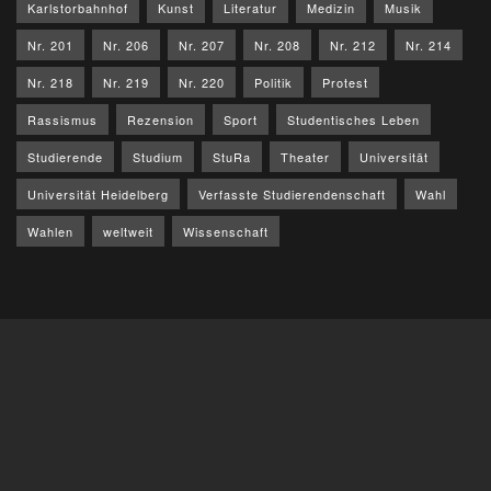
Karlstorbahnhof
Kunst
Literatur
Medizin
Musik
Nr. 201
Nr. 206
Nr. 207
Nr. 208
Nr. 212
Nr. 214
Nr. 218
Nr. 219
Nr. 220
Politik
Protest
Rassismus
Rezension
Sport
Studentisches Leben
Studierende
Studium
StuRa
Theater
Universität
Universität Heidelberg
Verfasste Studierendenschaft
Wahl
Wahlen
weltweit
Wissenschaft