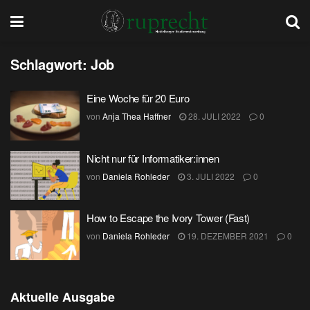
Schlagwort:
Job
Eine Woche für 20 Euro
von
Anja Thea Haffner
28. JULI 2022
0
Nicht nur für Informatiker:innen
von
Daniela Rohleder
3. JULI 2022
0
How to Escape the Ivory Tower (Fast)
von
Daniela Rohleder
19. DEZEMBER 2021
0
Aktuelle Ausgabe