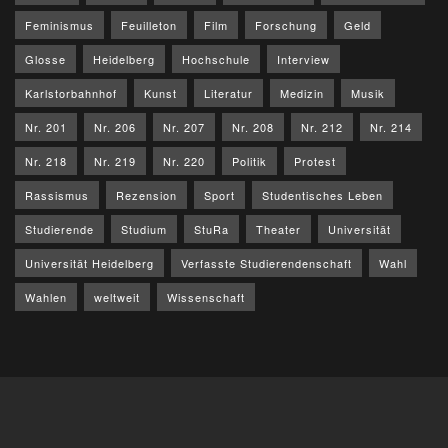
Feminismus
Feuilleton
Film
Forschung
Geld
Glosse
Heidelberg
Hochschule
Interview
Karlstorbahnhof
Kunst
Literatur
Medizin
Musik
Nr. 201
Nr. 206
Nr. 207
Nr. 208
Nr. 212
Nr. 214
Nr. 218
Nr. 219
Nr. 220
Politik
Protest
Rassismus
Rezension
Sport
Studentisches Leben
Studierende
Studium
StuRa
Theater
Universität
Universität Heidelberg
Verfasste Studierendenschaft
Wahl
Wahlen
weltweit
Wissenschaft