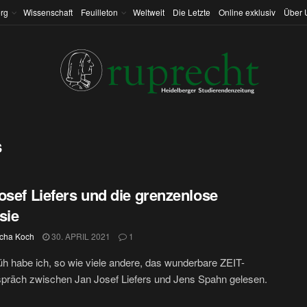
rg
Wissenschaft
Feuilleton
Weltweit
Die Letzte
Online exklusiv
Über 
s
osef Liefers und die grenzenlose
sie
cha Koch
30. APRIL 2021
1
üh habe ich, so wie viele andere, das wunderbare ZEIT-
spräch zwischen Jan Josef Liefers und Jens Spahn gelesen.