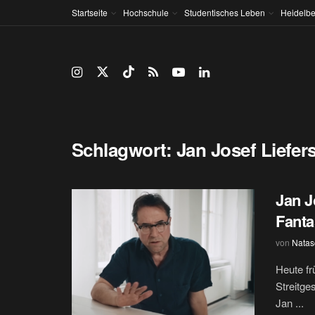
Startseite
Hochschule
Studentisches Leben
Heidelbe
Schlagwort:
Jan Josef Liefer
Jan J
Fanta
von
Natas
Heute fr
Streitge
Jan ...