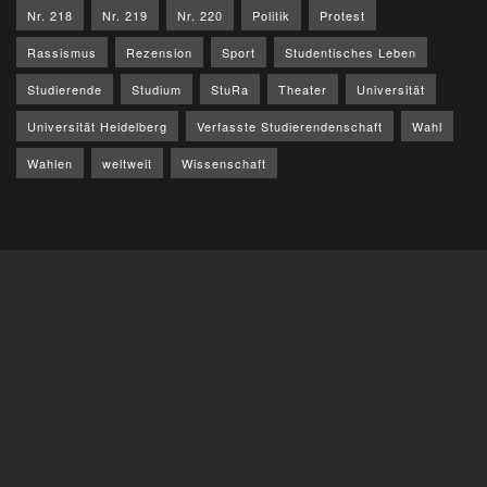
Nr. 218
Nr. 219
Nr. 220
Politik
Protest
Rassismus
Rezension
Sport
Studentisches Leben
Studierende
Studium
StuRa
Theater
Universität
Universität Heidelberg
Verfasste Studierendenschaft
Wahl
Wahlen
weltweit
Wissenschaft