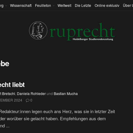
rg
Wissenschaft
Feuilleton
Weltweit
Die Letzte
Online exklusiv
Über 
ebe
cht liebt
t Bretschi
,
Daniela Rohleder
und
Bastian Mucha
TEMBER 2024
0
edakteur:innen legen euch ans Herz, was sie in letzter Zeit
oder worüber sie gelacht haben. Empfehlungen aus dem
nd ...