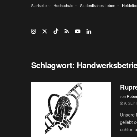
Startseite
Hochschule
Studentisches Leben
Heidelbe
Schlagwort:
Handwerksbetri
Rupre
von
Rober
9. SEP
Unsere R
geliebt 
echten u