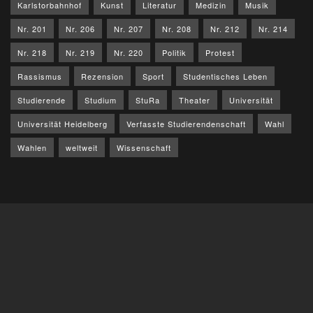
Karlstorbahnhof
Kunst
Literatur
Medizin
Musik
Nr. 201
Nr. 206
Nr. 207
Nr. 208
Nr. 212
Nr. 214
Nr. 218
Nr. 219
Nr. 220
Politik
Protest
Rassismus
Rezension
Sport
Studentisches Leben
Studierende
Studium
StuRa
Theater
Universität
Universität Heidelberg
Verfasste Studierendenschaft
Wahl
Wahlen
weltweit
Wissenschaft