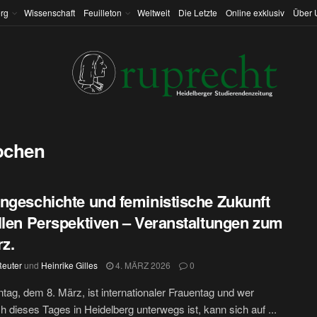
rg
Wissenschaft
Feuilleton
Weltweit
Die Letzte
Online exklusiv
Über 
ochen
ngeschichte und feministische Zukunft
llen Perspektiven – Veranstaltungen zum
rz.
Reuter
und
Heinrike Gilles
4. MÄRZ 2026
0
ag, dem 8. März, ist internationaler Frauentag und wer
ch dieses Tages in Heidelberg unterwegs ist, kann sich auf ...