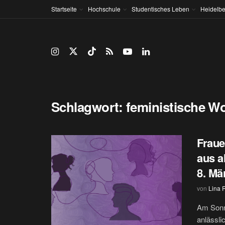
Startseite
Hochschule
Studentisches Leben
Heidelbe
Schlagwort:
feministische W
Fraue
aus a
8. Mä
von
Lina 
Am Sonnt
anlässli