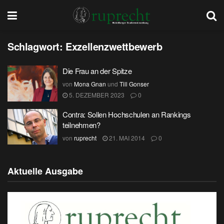
Schlagwort:
Exzellenzwettbewerb
Die Frau an der Spitze
von
Mona Gnan
und
Till Gonser
5. DEZEMBER 2023
0
Contra: Sollen Hochschulen an Rankings
teilnehmen?
von
ruprecht
21. MAI 2014
0
Aktuelle Ausgabe