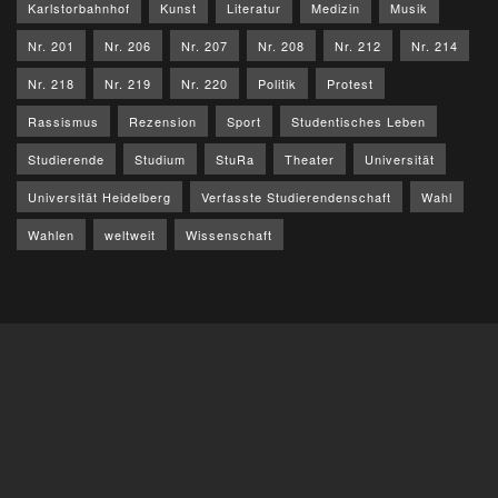
Karlstorbahnhof
Kunst
Literatur
Medizin
Musik
Nr. 201
Nr. 206
Nr. 207
Nr. 208
Nr. 212
Nr. 214
Nr. 218
Nr. 219
Nr. 220
Politik
Protest
Rassismus
Rezension
Sport
Studentisches Leben
Studierende
Studium
StuRa
Theater
Universität
Universität Heidelberg
Verfasste Studierendenschaft
Wahl
Wahlen
weltweit
Wissenschaft