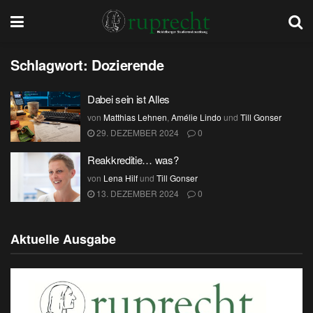
Schlagwort:
Dozierende
Dabei sein ist Alles
von
Matthias Lehnen
,
Amélie Lindo
und
Till Gonser
29. DEZEMBER 2024
0
Reakkreditie… was?
von
Lena Hilf
und
Till Gonser
13. DEZEMBER 2024
0
Aktuelle Ausgabe