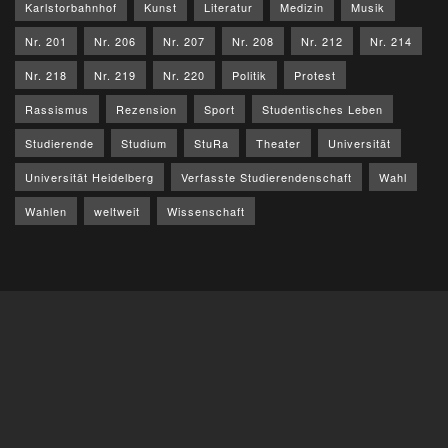
Karlstorbahnhof
Kunst
Literatur
Medizin
Musik
Nr. 201
Nr. 206
Nr. 207
Nr. 208
Nr. 212
Nr. 214
Nr. 218
Nr. 219
Nr. 220
Politik
Protest
Rassismus
Rezension
Sport
Studentisches Leben
Studierende
Studium
StuRa
Theater
Universität
Universität Heidelberg
Verfasste Studierendenschaft
Wahl
Wahlen
weltweit
Wissenschaft